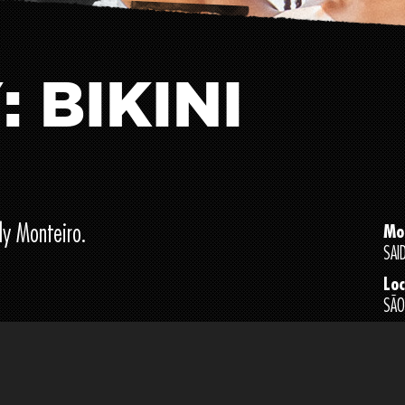
: BIKINI
y Monteiro.
Mo
SAI
Loc
SÃO